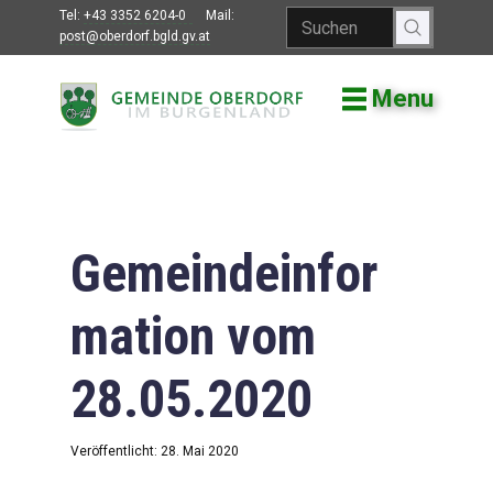
Tel:
+43 3352 6204-0
Mail:
post@oberdorf.bgld.gv.at
Menu
Willkommen
Aktuelles
Termine und
Veranstaltungen
Gemeindeinfor
Gemeindeamt
mation vom
Gemeinderat
28.05.2020
Bildung
Vereine
Veröffentlicht: 28. Mai 2020