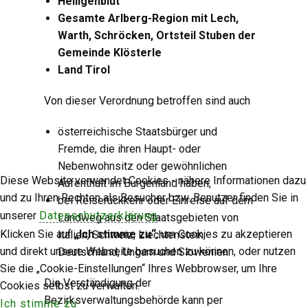
Heiligenblut
Gesamte Arlberg-Region mit Lech,
Warth, Schröcken, Ortsteil Stuben der
Gemeinde Klösterle
Land Tirol
Von dieser Verordnung betroffen sind auch
österreichische Staatsbürger und
Fremde, die ihren Haupt- oder
Nebenwohnsitz oder gewöhnlichen
Diese Website verwendet Cookies - nähere Informationen dazu
Aufenthalt im Burgenland haben,
und zu Ihren Rechten als Besucher bzw. Benutzer finden Sie in
bei Reiserückkehr oder Einreise auf dem
unserer
Datenschutzerklärung
.
Landweg aus den Staatsgebieten von
Klicken Sie auf
„Ich stimme zu“
, um Cookies zu akzeptieren
Italien, Schweiz, Liechtenstein,
und direkt unsere Webseite besuchen zu können, oder nutzen
Deutschland, Ungarn und Slowenien.
Sie die „Cookie-Einstellungen“ Ihres Webbrowser, um Ihre
Die Verständigung der
Cookies selbst zu verwalten.
Bezirksverwaltungsbehörde kann per
Ich stimme zu