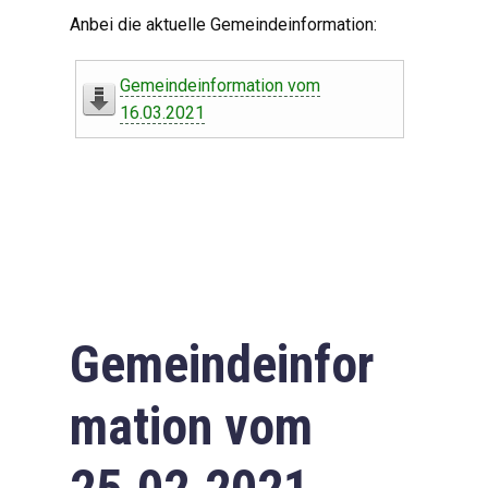
Digitaler Amtshelfer
Anbei die aktuelle Gemeindeinformation:
Offener Haushalt
Gemeindeinformation vom
Leben in Oberdorf
16.03.2021
Bildergalerie
Geschichte
Freizeit
Wirtschaft
Gemeindeinfor
Downloads
mation vom
Impressum
Datenschutzerklärung