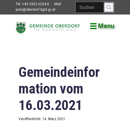
Tel:
+43 3352 6204-0
Mail:
post@oberdorf.bgld.gv.at
Menu
Willkommen
Aktuelles
Termine und
Veranstaltungen
Gemeindeinfor
Gemeindeamt
mation vom
Gemeinderat
16.03.2021
Bildung
Vereine
Veröffentlicht: 16. März 2021