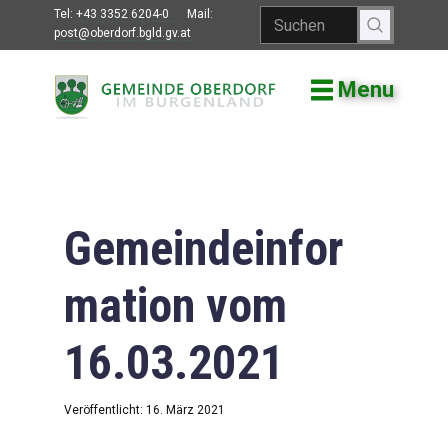
Tel:
+43 3352 6204-0
Mail:
post@oberdorf.bgld.gv.at
Menu
Willkommen
Aktuelles
Termine und
Veranstaltungen
Gemeindeinfor
Gemeindeamt
mation vom
Gemeinderat
16.03.2021
Bildung
Vereine
Veröffentlicht: 16. März 2021