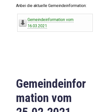
Digitaler Amtshelfer
Anbei die aktuelle Gemeindeinformation:
Offener Haushalt
Gemeindeinformation vom
Leben in Oberdorf
16.03.2021
Bildergalerie
Geschichte
Freizeit
Wirtschaft
Gemeindeinfor
Downloads
mation vom
Impressum
Datenschutzerklärung