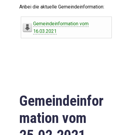
Digitaler Amtshelfer
Anbei die aktuelle Gemeindeinformation:
Offener Haushalt
Gemeindeinformation vom
Leben in Oberdorf
16.03.2021
Bildergalerie
Geschichte
Freizeit
Wirtschaft
Gemeindeinfor
Downloads
mation vom
Impressum
Datenschutzerklärung