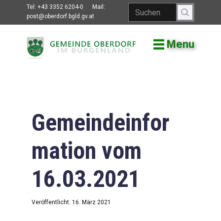
Tel:
+43 3352 6204-0
Mail:
post@oberdorf.bgld.gv.at
Menu
Willkommen
Aktuelles
Termine und
Veranstaltungen
Gemeindeinfor
Gemeindeamt
mation vom
Gemeinderat
16.03.2021
Bildung
Vereine
Veröffentlicht: 16. März 2021