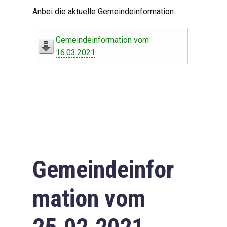
Digitaler Amtshelfer
Anbei die aktuelle Gemeindeinformation:
Offener Haushalt
Gemeindeinformation vom
Leben in Oberdorf
16.03.2021
Bildergalerie
Geschichte
Freizeit
Wirtschaft
Gemeindeinfor
Downloads
mation vom
Impressum
Datenschutzerklärung