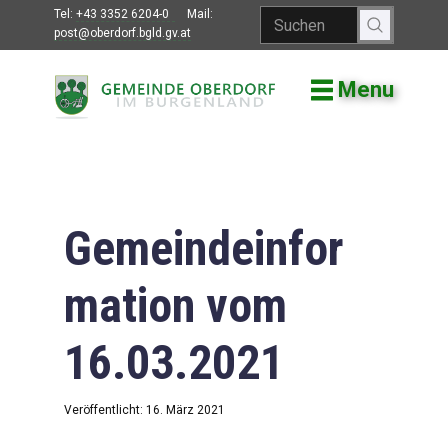
Tel:
+43 3352 6204-0
Mail:
post@oberdorf.bgld.gv.at
Menu
Willkommen
Aktuelles
Termine und
Veranstaltungen
Gemeindeinfor
Gemeindeamt
mation vom
Gemeinderat
16.03.2021
Bildung
Vereine
Veröffentlicht: 16. März 2021