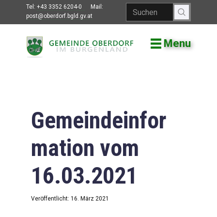
Tel:
+43 3352 6204-0
Mail:
post@oberdorf.bgld.gv.at
Menu
Willkommen
Aktuelles
Termine und
Veranstaltungen
Gemeindeinfor
Gemeindeamt
mation vom
Gemeinderat
16.03.2021
Bildung
Vereine
Veröffentlicht: 16. März 2021