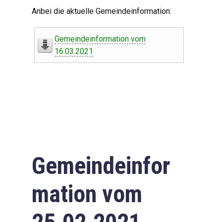
Digitaler Amtshelfer
Anbei die aktuelle Gemeindeinformation:
Offener Haushalt
Gemeindeinformation vom
Leben in Oberdorf
16.03.2021
Bildergalerie
Geschichte
Freizeit
Wirtschaft
Gemeindeinfor
Downloads
mation vom
Impressum
Datenschutzerklärung