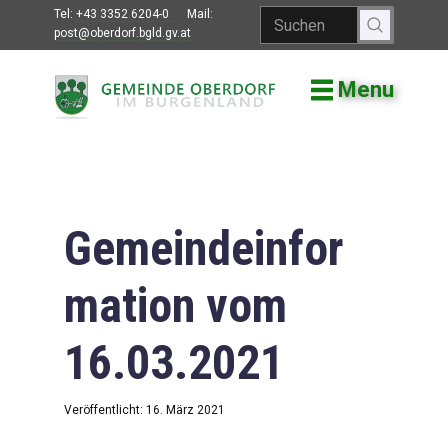
Tel:
+43 3352 6204-0
Mail:
post@oberdorf.bgld.gv.at
Menu
Willkommen
Aktuelles
Termine und
Veranstaltungen
Gemeindeinfor
Gemeindeamt
mation vom
Gemeinderat
16.03.2021
Bildung
Vereine
Veröffentlicht: 16. März 2021