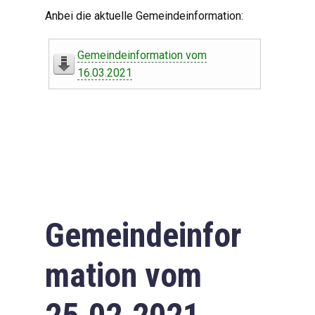
Digitaler Amtshelfer
Anbei die aktuelle Gemeindeinformation:
Offener Haushalt
Gemeindeinformation vom
Leben in Oberdorf
16.03.2021
Bildergalerie
Geschichte
Freizeit
Wirtschaft
Gemeindeinfor
Downloads
mation vom
Impressum
Datenschutzerklärung