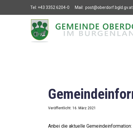
Tel:
+43 3352 6204-0
Mail:
post@oberdorf.bgld.gv.at
Willkommen
Aktuelles
Termine und
Veranstaltungen
Gemeindeamt
Gemeindeinfor
Gemeinderat
Bildung
Veröffentlicht: 16. März 2021
Vereine
Anbei die aktuelle Gemeindeinformation: