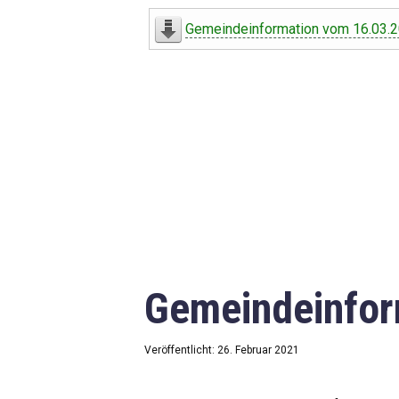
Digitaler Amtshelfer
Gemeindeinformation vom 16.03.
Offener Haushalt
Leben in Oberdorf
Bildergalerie
Geschichte
Freizeit
Wirtschaft
Gemeindeinfor
Downloads
Impressum
Veröffentlicht: 26. Februar 2021
Datenschutzerklärung