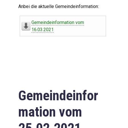
Digitaler Amtshelfer
Anbei die aktuelle Gemeindeinformation:
Offener Haushalt
Gemeindeinformation vom
Leben in Oberdorf
16.03.2021
Bildergalerie
Geschichte
Freizeit
Wirtschaft
Gemeindeinfor
Downloads
mation vom
Impressum
Datenschutzerklärung