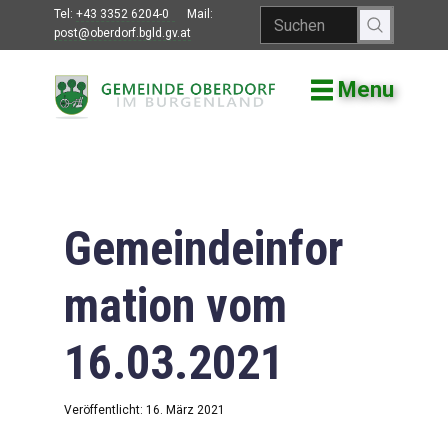
Tel:
+43 3352 6204-0
Mail:
post@oberdorf.bgld.gv.at
Menu
Willkommen
Aktuelles
Termine und
Veranstaltungen
Gemeindeinfor
Gemeindeamt
mation vom
Gemeinderat
16.03.2021
Bildung
Vereine
Veröffentlicht: 16. März 2021