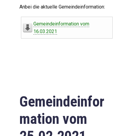
Digitaler Amtshelfer
Anbei die aktuelle Gemeindeinformation:
Offener Haushalt
Gemeindeinformation vom
Leben in Oberdorf
16.03.2021
Bildergalerie
Geschichte
Freizeit
Wirtschaft
Gemeindeinfor
Downloads
mation vom
Impressum
Datenschutzerklärung