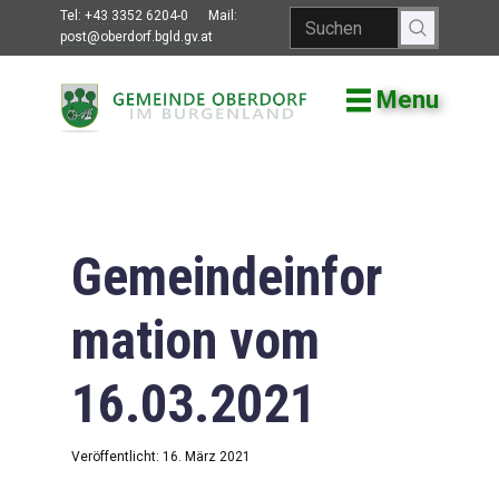
Tel:
+43 3352 6204-0
Mail:
post@oberdorf.bgld.gv.at
Menu
Willkommen
Aktuelles
Termine und
Veranstaltungen
Gemeindeinfor
Gemeindeamt
mation vom
Gemeinderat
16.03.2021
Bildung
Vereine
Veröffentlicht: 16. März 2021