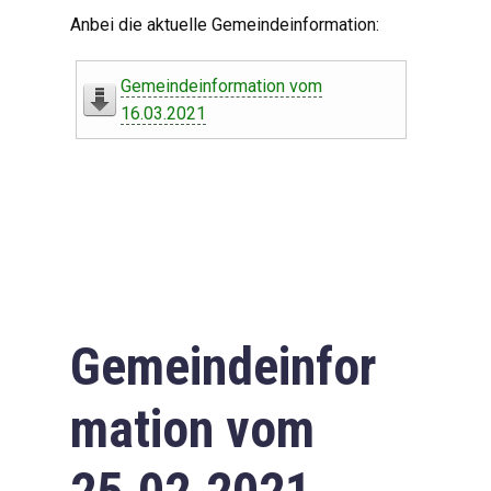
Digitaler Amtshelfer
Anbei die aktuelle Gemeindeinformation:
Offener Haushalt
Gemeindeinformation vom
Leben in Oberdorf
16.03.2021
Bildergalerie
Geschichte
Freizeit
Wirtschaft
Gemeindeinfor
Downloads
mation vom
Impressum
Datenschutzerklärung