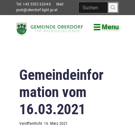
Tel:
+43 3352 6204-0
Mail:
post@oberdorf.bgld.gv.at
Menu
Willkommen
Aktuelles
Termine und
Veranstaltungen
Gemeindeinfor
Gemeindeamt
mation vom
Gemeinderat
16.03.2021
Bildung
Vereine
Veröffentlicht: 16. März 2021