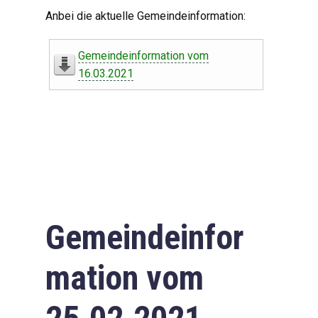
Digitaler Amtshelfer
Anbei die aktuelle Gemeindeinformation:
Offener Haushalt
Gemeindeinformation vom
Leben in Oberdorf
16.03.2021
Bildergalerie
Geschichte
Freizeit
Wirtschaft
Gemeindeinfor
Downloads
mation vom
Impressum
Datenschutzerklärung