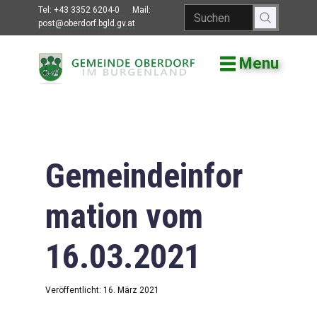
Tel:
+43 3352 6204-0
Mail:
post@oberdorf.bgld.gv.at
Menu
Willkommen
Aktuelles
Termine und
Veranstaltungen
Gemeindeinfor
Gemeindeamt
mation vom
Gemeinderat
16.03.2021
Bildung
Vereine
Veröffentlicht: 16. März 2021