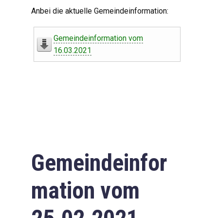
Digitaler Amtshelfer
Anbei die aktuelle Gemeindeinformation:
Offener Haushalt
Gemeindeinformation vom
Leben in Oberdorf
16.03.2021
Bildergalerie
Geschichte
Freizeit
Wirtschaft
Gemeindeinfor
Downloads
mation vom
Impressum
Datenschutzerklärung