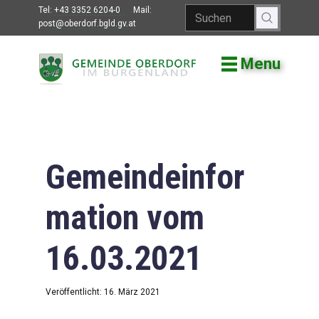
Tel:
+43 3352 6204-0
Mail:
post@oberdorf.bgld.gv.at
Menu
Willkommen
Aktuelles
Termine und
Veranstaltungen
Gemeindeinfor
Gemeindeamt
mation vom
Gemeinderat
16.03.2021
Bildung
Vereine
Veröffentlicht: 16. März 2021