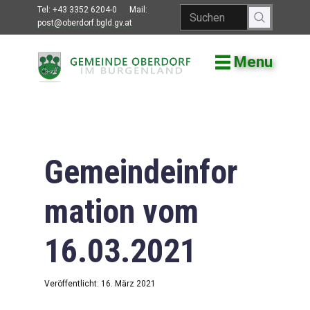
Tel:
+43 3352 6204-0
Mail:
post@oberdorf.bgld.gv.at
Menu
Willkommen
Aktuelles
Termine und
Veranstaltungen
Gemeindeinfor
Gemeindeamt
mation vom
Gemeinderat
16.03.2021
Bildung
Vereine
Veröffentlicht: 16. März 2021