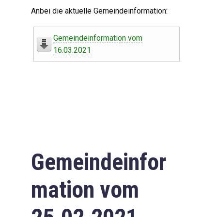
Digitaler Amtshelfer
Anbei die aktuelle Gemeindeinformation:
Offener Haushalt
Gemeindeinformation vom
Leben in Oberdorf
16.03.2021
Bildergalerie
Geschichte
Freizeit
Wirtschaft
Gemeindeinfor
Downloads
mation vom
Impressum
Datenschutzerklärung