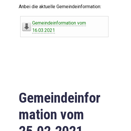
Digitaler Amtshelfer
Anbei die aktuelle Gemeindeinformation:
Offener Haushalt
Gemeindeinformation vom
Leben in Oberdorf
16.03.2021
Bildergalerie
Geschichte
Freizeit
Wirtschaft
Gemeindeinfor
Downloads
mation vom
Impressum
Datenschutzerklärung