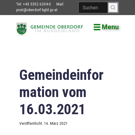
Tel:
+43 3352 6204-0
Mail:
post@oberdorf.bgld.gv.at
Menu
Willkommen
Aktuelles
Termine und
Veranstaltungen
Gemeindeinfor
Gemeindeamt
mation vom
Gemeinderat
16.03.2021
Bildung
Vereine
Veröffentlicht: 16. März 2021