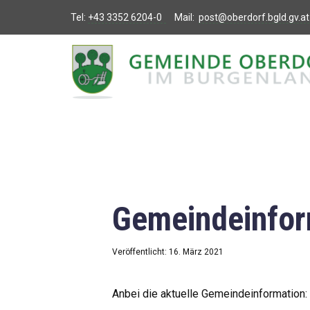
Tel:
+43 3352 6204-0
Mail:
post@oberdorf.bgld.gv.at
Willkommen
Aktuelles
Termine und
Veranstaltungen
Gemeindeamt
Gemeindeinfor
Gemeinderat
Bildung
Veröffentlicht: 16. März 2021
Vereine
Anbei die aktuelle Gemeindeinformation: