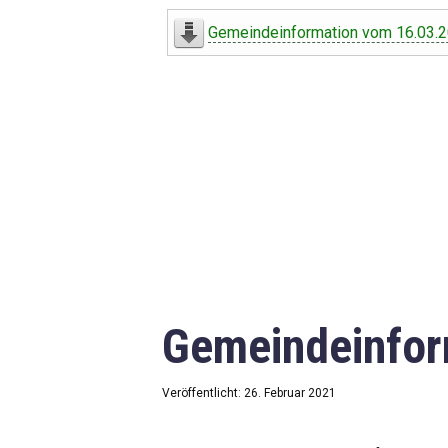
Digitaler Amtshelfer
Gemeindeinformation vom 16.03.
Offener Haushalt
Leben in Oberdorf
Bildergalerie
Geschichte
Freizeit
Wirtschaft
Gemeindeinfor
Downloads
Impressum
Veröffentlicht: 26. Februar 2021
Datenschutzerklärung