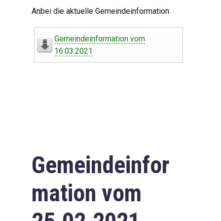
Digitaler Amtshelfer
Anbei die aktuelle Gemeindeinformation:
Offener Haushalt
Gemeindeinformation vom
Leben in Oberdorf
16.03.2021
Bildergalerie
Geschichte
Freizeit
Wirtschaft
Gemeindeinfor
Downloads
mation vom
Impressum
Datenschutzerklärung