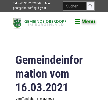
Tel:
+43 3352 6204-0
Mail:
post@oberdorf.bgld.gv.at
Menu
Willkommen
Aktuelles
Termine und
Veranstaltungen
Gemeindeinfor
Gemeindeamt
mation vom
Gemeinderat
16.03.2021
Bildung
Vereine
Veröffentlicht: 16. März 2021