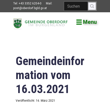
Tel:
+43 3352 6204-0
Mail:
post@oberdorf.bgld.gv.at
Menu
Willkommen
Aktuelles
Termine und
Veranstaltungen
Gemeindeinfor
Gemeindeamt
mation vom
Gemeinderat
16.03.2021
Bildung
Vereine
Veröffentlicht: 16. März 2021