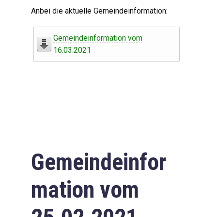
Digitaler Amtshelfer
Anbei die aktuelle Gemeindeinformation:
Offener Haushalt
Gemeindeinformation vom
Leben in Oberdorf
16.03.2021
Bildergalerie
Geschichte
Freizeit
Wirtschaft
Gemeindeinfor
Downloads
mation vom
Impressum
Datenschutzerklärung