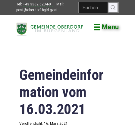
Tel:
+43 3352 6204-0
Mail:
post@oberdorf.bgld.gv.at
Menu
Willkommen
Aktuelles
Termine und
Veranstaltungen
Gemeindeinfor
Gemeindeamt
mation vom
Gemeinderat
16.03.2021
Bildung
Vereine
Veröffentlicht: 16. März 2021