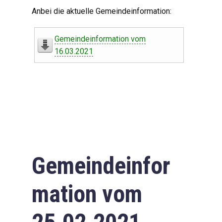
Digitaler Amtshelfer
Anbei die aktuelle Gemeindeinformation:
Offener Haushalt
Gemeindeinformation vom
Leben in Oberdorf
16.03.2021
Bildergalerie
Geschichte
Freizeit
Wirtschaft
Gemeindeinfor
Downloads
mation vom
Impressum
Datenschutzerklärung