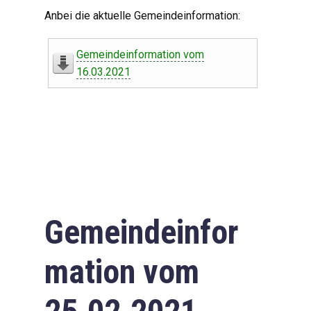
Digitaler Amtshelfer
Anbei die aktuelle Gemeindeinformation:
Offener Haushalt
Gemeindeinformation vom
Leben in Oberdorf
16.03.2021
Bildergalerie
Geschichte
Freizeit
Wirtschaft
Gemeindeinfor
Downloads
mation vom
Impressum
Datenschutzerklärung