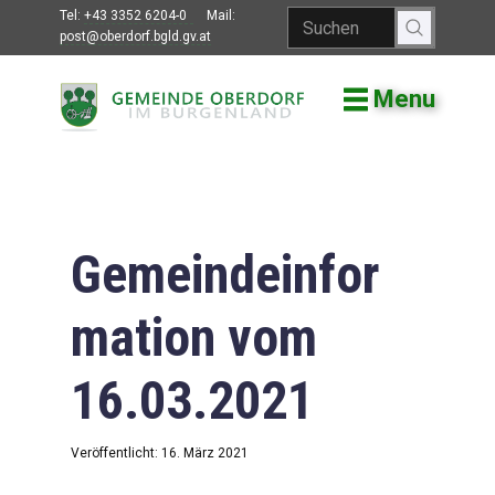
Tel:
+43 3352 6204-0
Mail:
post@oberdorf.bgld.gv.at
Menu
Willkommen
Aktuelles
Termine und
Veranstaltungen
Gemeindeinfor
Gemeindeamt
mation vom
Gemeinderat
16.03.2021
Bildung
Vereine
Veröffentlicht: 16. März 2021