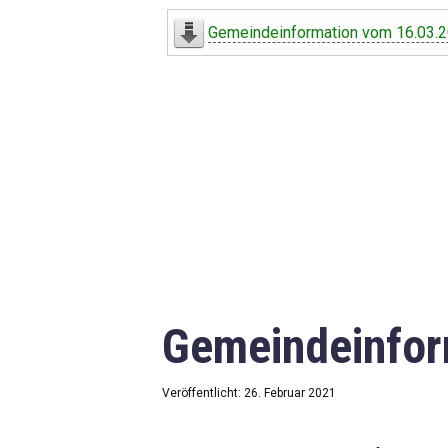
Digitaler Amtshelfer
Gemeindeinformation vom 16.03.
Offener Haushalt
Leben in Oberdorf
Bildergalerie
Geschichte
Freizeit
Wirtschaft
Gemeindeinfor
Downloads
Impressum
Veröffentlicht: 26. Februar 2021
Datenschutzerklärung