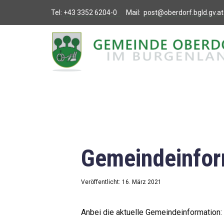
Tel:
+43 3352 6204-0
Mail:
post@oberdorf.bgld.gv.at
Willkommen
Aktuelles
Termine und
Veranstaltungen
Gemeindeamt
Gemeindeinfor
Gemeinderat
Bildung
Veröffentlicht: 16. März 2021
Vereine
Anbei die aktuelle Gemeindeinformation: