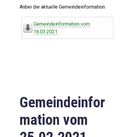
Digitaler Amtshelfer
Anbei die aktuelle Gemeindeinformation:
Offener Haushalt
Gemeindeinformation vom
Leben in Oberdorf
16.03.2021
Bildergalerie
Geschichte
Freizeit
Wirtschaft
Gemeindeinfor
Downloads
mation vom
Impressum
Datenschutzerklärung