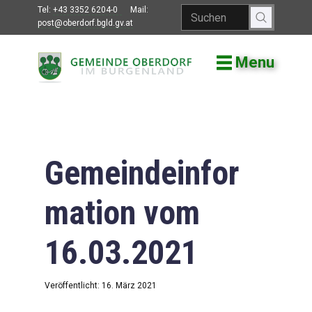
Tel:
+43 3352 6204-0
Mail:
post@oberdorf.bgld.gv.at
Menu
Willkommen
Aktuelles
Termine und
Veranstaltungen
Gemeindeinfor
Gemeindeamt
mation vom
Gemeinderat
16.03.2021
Bildung
Vereine
Veröffentlicht: 16. März 2021