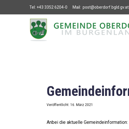
Tel:
+43 3352 6204-0
Mail:
post@oberdorf.bgld.gv.at
Willkommen
Aktuelles
Termine und
Veranstaltungen
Gemeindeamt
Gemeindeinfor
Gemeinderat
Bildung
Veröffentlicht: 16. März 2021
Vereine
Anbei die aktuelle Gemeindeinformation: