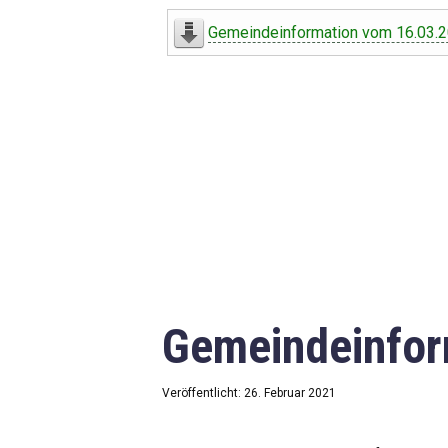
Digitaler Amtshelfer
Gemeindeinformation vom 16.03.
Offener Haushalt
Leben in Oberdorf
Bildergalerie
Geschichte
Freizeit
Wirtschaft
Gemeindeinfor
Downloads
Impressum
Veröffentlicht: 26. Februar 2021
Datenschutzerklärung