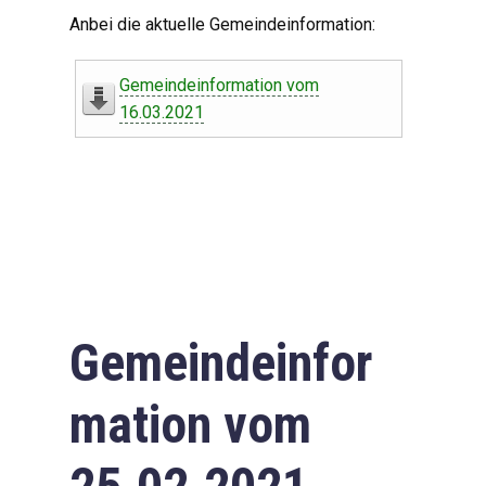
Digitaler Amtshelfer
Anbei die aktuelle Gemeindeinformation:
Offener Haushalt
Gemeindeinformation vom
Leben in Oberdorf
16.03.2021
Bildergalerie
Geschichte
Freizeit
Wirtschaft
Gemeindeinfor
Downloads
mation vom
Impressum
Datenschutzerklärung