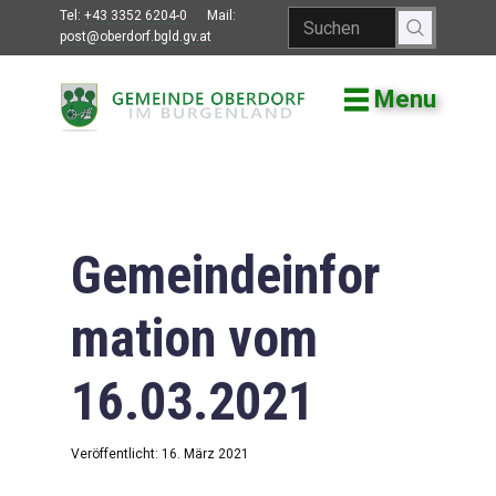
Tel:
+43 3352 6204-0
Mail:
post@oberdorf.bgld.gv.at
Menu
Willkommen
Aktuelles
Termine und
Veranstaltungen
Gemeindeinfor
Gemeindeamt
mation vom
Gemeinderat
16.03.2021
Bildung
Vereine
Veröffentlicht: 16. März 2021