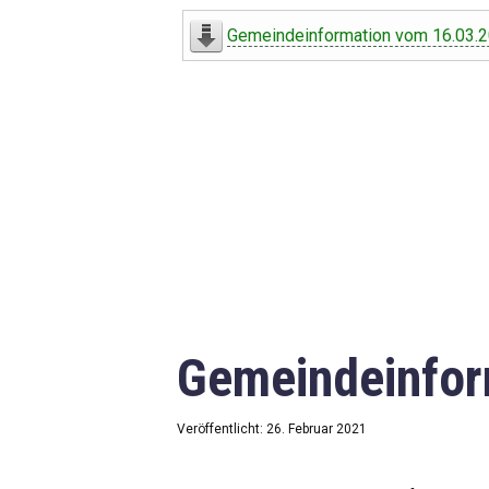
Digitaler Amtshelfer
Gemeindeinformation vom 16.03.
Offener Haushalt
Leben in Oberdorf
Bildergalerie
Geschichte
Freizeit
Wirtschaft
Gemeindeinfor
Downloads
Impressum
Veröffentlicht: 26. Februar 2021
Datenschutzerklärung