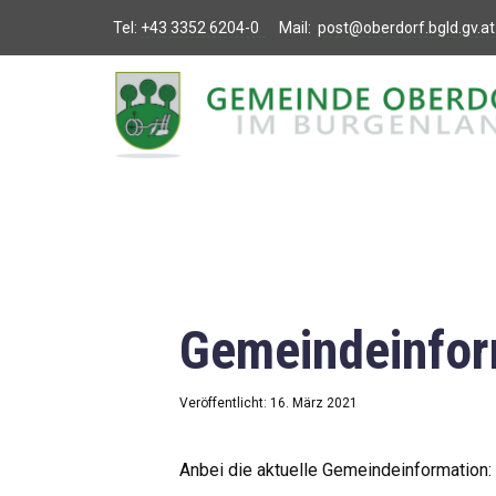
Tel:
+43 3352 6204-0
Mail:
post@oberdorf.bgld.gv.at
Willkommen
Aktuelles
Termine und
Veranstaltungen
Gemeindeamt
Gemeindeinfor
Gemeinderat
Bildung
Veröffentlicht: 16. März 2021
Vereine
Anbei die aktuelle Gemeindeinformation: