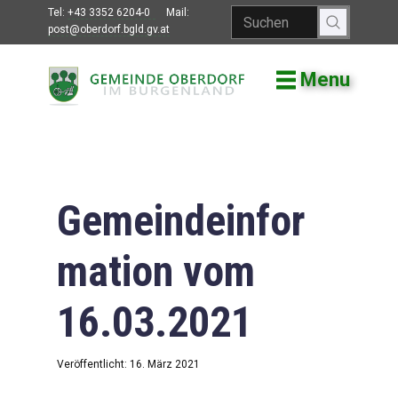
Tel:
+43 3352 6204-0
Mail:
post@oberdorf.bgld.gv.at
Menu
Willkommen
Aktuelles
Termine und
Veranstaltungen
Gemeindeinfor
Gemeindeamt
mation vom
Gemeinderat
16.03.2021
Bildung
Vereine
Veröffentlicht: 16. März 2021