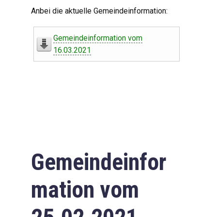
Digitaler Amtshelfer
Anbei die aktuelle Gemeindeinformation:
Offener Haushalt
Gemeindeinformation vom
Leben in Oberdorf
16.03.2021
Bildergalerie
Geschichte
Freizeit
Wirtschaft
Gemeindeinfor
Downloads
mation vom
Impressum
Datenschutzerklärung