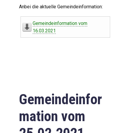
Digitaler Amtshelfer
Anbei die aktuelle Gemeindeinformation:
Offener Haushalt
Gemeindeinformation vom
Leben in Oberdorf
16.03.2021
Bildergalerie
Geschichte
Freizeit
Wirtschaft
Gemeindeinfor
Downloads
mation vom
Impressum
Datenschutzerklärung