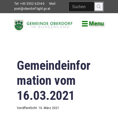
Tel:
+43 3352 6204-0
Mail:
post@oberdorf.bgld.gv.at
Menu
Willkommen
Aktuelles
Termine und
Veranstaltungen
Gemeindeinfor
Gemeindeamt
mation vom
Gemeinderat
16.03.2021
Bildung
Vereine
Veröffentlicht: 16. März 2021