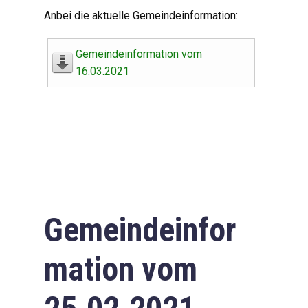
Digitaler Amtshelfer
Anbei die aktuelle Gemeindeinformation:
Offener Haushalt
Gemeindeinformation vom
Leben in Oberdorf
16.03.2021
Bildergalerie
Geschichte
Freizeit
Wirtschaft
Gemeindeinfor
Downloads
mation vom
Impressum
Datenschutzerklärung