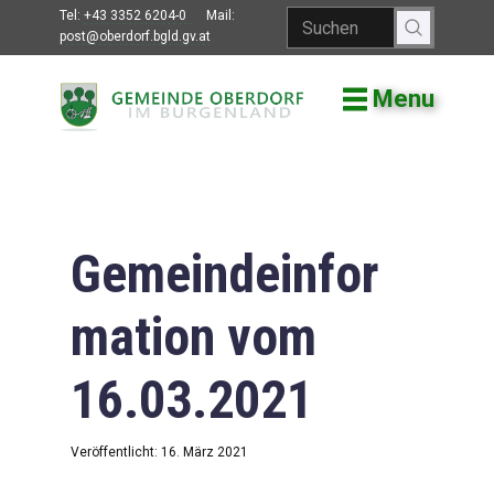
Tel:
+43 3352 6204-0
Mail:
post@oberdorf.bgld.gv.at
Menu
Willkommen
Aktuelles
Termine und
Veranstaltungen
Gemeindeinfor
Gemeindeamt
mation vom
Gemeinderat
16.03.2021
Bildung
Vereine
Veröffentlicht: 16. März 2021