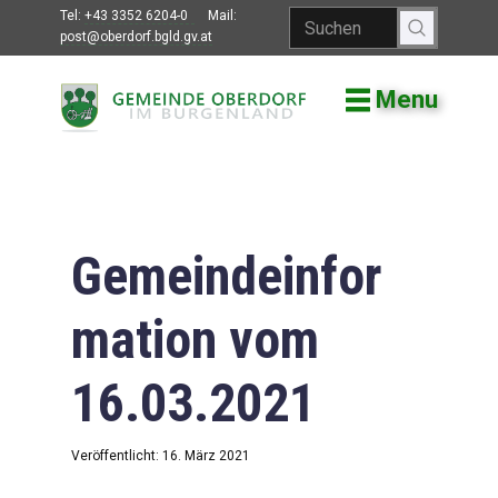
Tel:
+43 3352 6204-0
Mail:
post@oberdorf.bgld.gv.at
Menu
Willkommen
Aktuelles
Termine und
Veranstaltungen
Gemeindeinfor
Gemeindeamt
mation vom
Gemeinderat
16.03.2021
Bildung
Vereine
Veröffentlicht: 16. März 2021