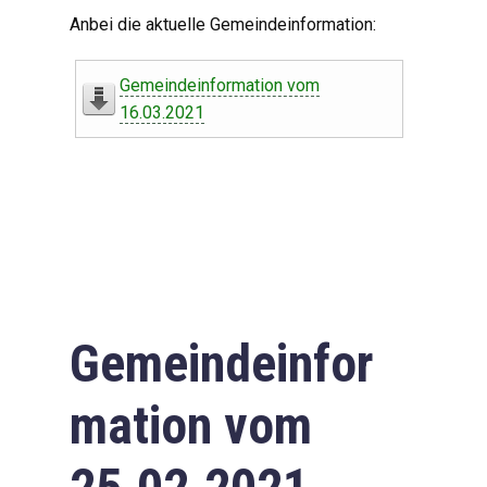
Digitaler Amtshelfer
Anbei die aktuelle Gemeindeinformation:
Offener Haushalt
Gemeindeinformation vom
Leben in Oberdorf
16.03.2021
Bildergalerie
Geschichte
Freizeit
Wirtschaft
Gemeindeinfor
Downloads
mation vom
Impressum
Datenschutzerklärung