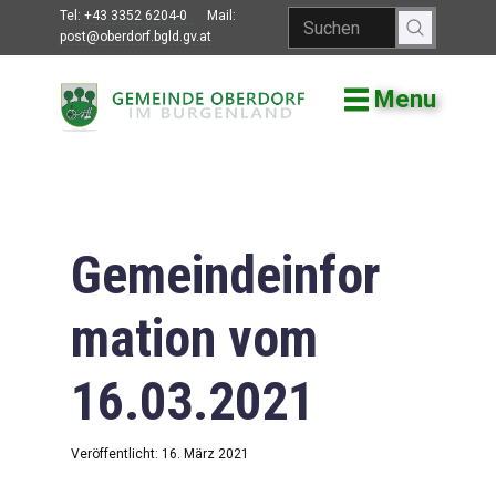
Tel:
+43 3352 6204-0
Mail:
post@oberdorf.bgld.gv.at
Menu
Willkommen
Aktuelles
Termine und
Veranstaltungen
Gemeindeinfor
Gemeindeamt
mation vom
Gemeinderat
16.03.2021
Bildung
Vereine
Veröffentlicht: 16. März 2021