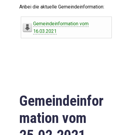
Digitaler Amtshelfer
Anbei die aktuelle Gemeindeinformation:
Offener Haushalt
Gemeindeinformation vom
Leben in Oberdorf
16.03.2021
Bildergalerie
Geschichte
Freizeit
Wirtschaft
Gemeindeinfor
Downloads
mation vom
Impressum
Datenschutzerklärung