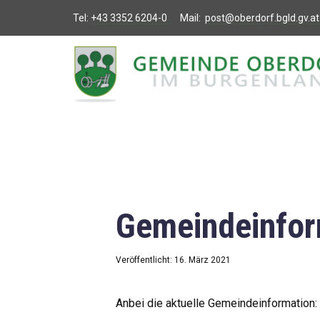
Tel:
+43 3352 6204-0
Mail:
post@oberdorf.bgld.gv.at
Willkommen
Aktuelles
Termine und
Veranstaltungen
Gemeindeamt
Gemeindeinfor
Gemeinderat
Bildung
Veröffentlicht: 16. März 2021
Vereine
Anbei die aktuelle Gemeindeinformation: