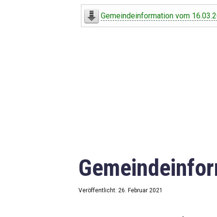
Digitaler Amtshelfer
Gemeindeinformation vom 16.03.
Offener Haushalt
Leben in Oberdorf
Bildergalerie
Geschichte
Freizeit
Wirtschaft
Gemeindeinfor
Downloads
Impressum
Veröffentlicht: 26. Februar 2021
Datenschutzerklärung