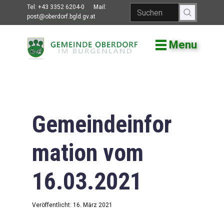
Tel:
+43 3352 6204-0
Mail:
post@oberdorf.bgld.gv.at
Menu
Willkommen
Aktuelles
Termine und
Veranstaltungen
Gemeindeinfor
Gemeindeamt
mation vom
Gemeinderat
16.03.2021
Bildung
Vereine
Veröffentlicht: 16. März 2021