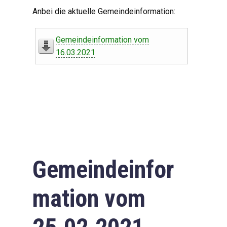
Digitaler Amtshelfer
Anbei die aktuelle Gemeindeinformation:
Offener Haushalt
Gemeindeinformation vom
Leben in Oberdorf
16.03.2021
Bildergalerie
Geschichte
Freizeit
Wirtschaft
Gemeindeinfor
Downloads
mation vom
Impressum
Datenschutzerklärung