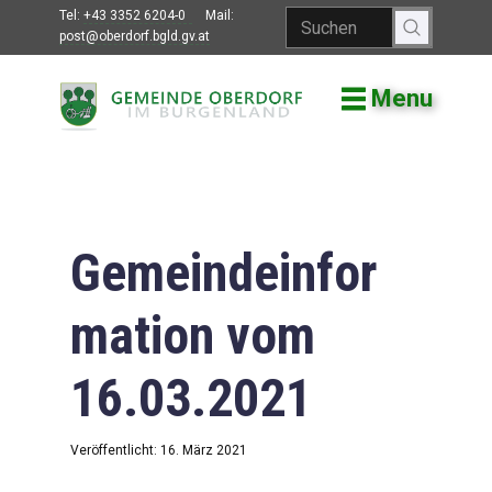
Tel:
+43 3352 6204-0
Mail:
post@oberdorf.bgld.gv.at
Menu
Willkommen
Aktuelles
Termine und
Veranstaltungen
Gemeindeinfor
Gemeindeamt
mation vom
Gemeinderat
16.03.2021
Bildung
Vereine
Veröffentlicht: 16. März 2021