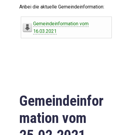
Digitaler Amtshelfer
Anbei die aktuelle Gemeindeinformation:
Offener Haushalt
Gemeindeinformation vom
Leben in Oberdorf
16.03.2021
Bildergalerie
Geschichte
Freizeit
Wirtschaft
Gemeindeinfor
Downloads
mation vom
Impressum
Datenschutzerklärung