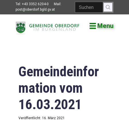
Tel:
+43 3352 6204-0
Mail:
post@oberdorf.bgld.gv.at
Menu
Willkommen
Aktuelles
Termine und
Veranstaltungen
Gemeindeinfor
Gemeindeamt
mation vom
Gemeinderat
16.03.2021
Bildung
Vereine
Veröffentlicht: 16. März 2021