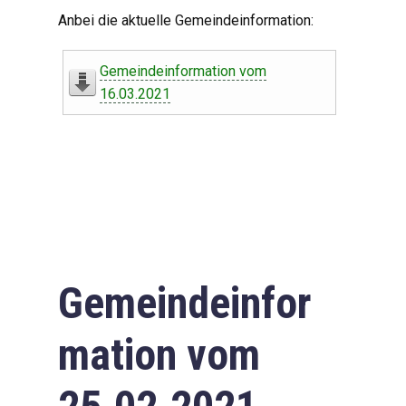
Digitaler Amtshelfer
Anbei die aktuelle Gemeindeinformation:
Offener Haushalt
Gemeindeinformation vom
Leben in Oberdorf
16.03.2021
Bildergalerie
Geschichte
Freizeit
Wirtschaft
Gemeindeinfor
Downloads
mation vom
Impressum
Datenschutzerklärung