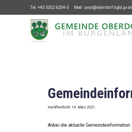
Tel:
+43 3352 6204-0
Mail:
post@oberdorf.bgld.gv.at
Willkommen
Aktuelles
Termine und
Veranstaltungen
Gemeindeamt
Gemeindeinfor
Gemeinderat
Bildung
Veröffentlicht: 16. März 2021
Vereine
Anbei die aktuelle Gemeindeinformation: