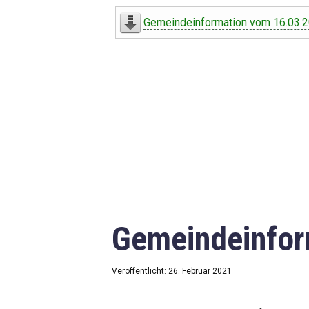
Digitaler Amtshelfer
Gemeindeinformation vom 16.03.
Offener Haushalt
Leben in Oberdorf
Bildergalerie
Geschichte
Freizeit
Wirtschaft
Gemeindeinfor
Downloads
Impressum
Veröffentlicht: 26. Februar 2021
Datenschutzerklärung