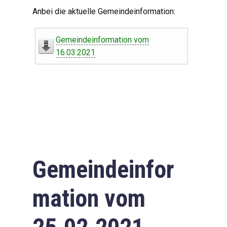
Digitaler Amtshelfer
Anbei die aktuelle Gemeindeinformation:
Offener Haushalt
Gemeindeinformation vom
Leben in Oberdorf
16.03.2021
Bildergalerie
Geschichte
Freizeit
Wirtschaft
Gemeindeinfor
Downloads
mation vom
Impressum
Datenschutzerklärung