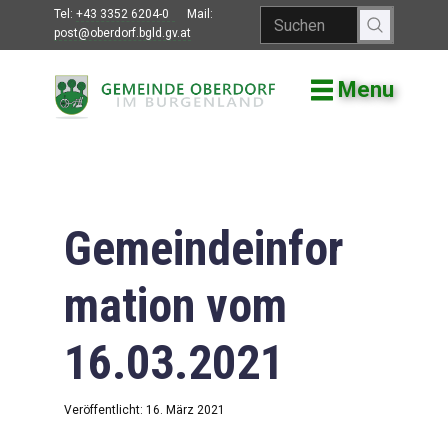
Tel:
+43 3352 6204-0
Mail:
post@oberdorf.bgld.gv.at
Menu
Willkommen
Aktuelles
Termine und
Veranstaltungen
Gemeindeinfor
Gemeindeamt
mation vom
Gemeinderat
16.03.2021
Bildung
Vereine
Veröffentlicht: 16. März 2021