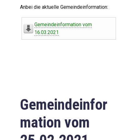
Digitaler Amtshelfer
Anbei die aktuelle Gemeindeinformation:
Offener Haushalt
Gemeindeinformation vom
Leben in Oberdorf
16.03.2021
Bildergalerie
Geschichte
Freizeit
Wirtschaft
Gemeindeinfor
Downloads
mation vom
Impressum
Datenschutzerklärung