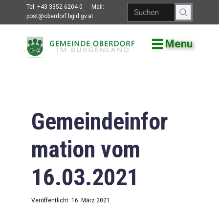
Tel:
+43 3352 6204-0
Mail:
post@oberdorf.bgld.gv.at
Menu
Willkommen
Aktuelles
Termine und
Veranstaltungen
Gemeindeinfor
Gemeindeamt
mation vom
Gemeinderat
16.03.2021
Bildung
Vereine
Veröffentlicht: 16. März 2021