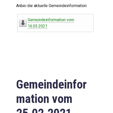
Digitaler Amtshelfer
Anbei die aktuelle Gemeindeinformation:
Offener Haushalt
Gemeindeinformation vom
Leben in Oberdorf
16.03.2021
Bildergalerie
Geschichte
Freizeit
Wirtschaft
Gemeindeinfor
Downloads
mation vom
Impressum
Datenschutzerklärung