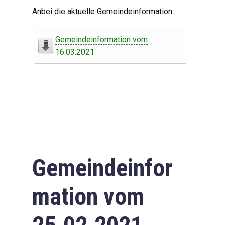
Digitaler Amtshelfer
Anbei die aktuelle Gemeindeinformation:
Offener Haushalt
Gemeindeinformation vom
Leben in Oberdorf
16.03.2021
Bildergalerie
Geschichte
Freizeit
Wirtschaft
Gemeindeinfor
Downloads
mation vom
Impressum
Datenschutzerklärung