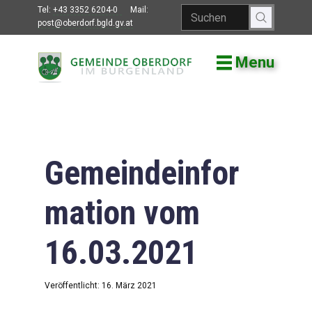
Tel:
+43 3352 6204-0
Mail:
post@oberdorf.bgld.gv.at
Menu
Willkommen
Aktuelles
Termine und
Veranstaltungen
Gemeindeinfor
Gemeindeamt
mation vom
Gemeinderat
16.03.2021
Bildung
Vereine
Veröffentlicht: 16. März 2021