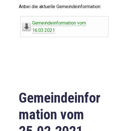
Digitaler Amtshelfer
Anbei die aktuelle Gemeindeinformation:
Offener Haushalt
Gemeindeinformation vom
Leben in Oberdorf
16.03.2021
Bildergalerie
Geschichte
Freizeit
Wirtschaft
Gemeindeinfor
Downloads
mation vom
Impressum
Datenschutzerklärung