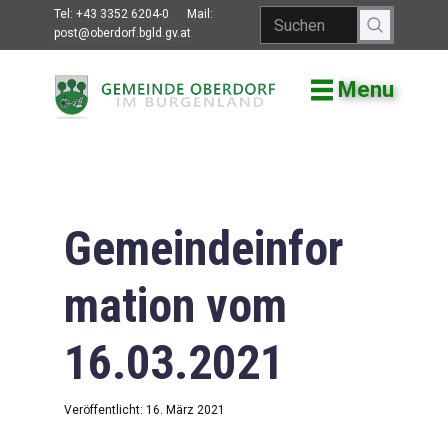
Tel:
+43 3352 6204-0
Mail:
post@oberdorf.bgld.gv.at
Menu
Willkommen
Aktuelles
Termine und
Veranstaltungen
Gemeindeinfor
Gemeindeamt
mation vom
Gemeinderat
16.03.2021
Bildung
Vereine
Veröffentlicht: 16. März 2021