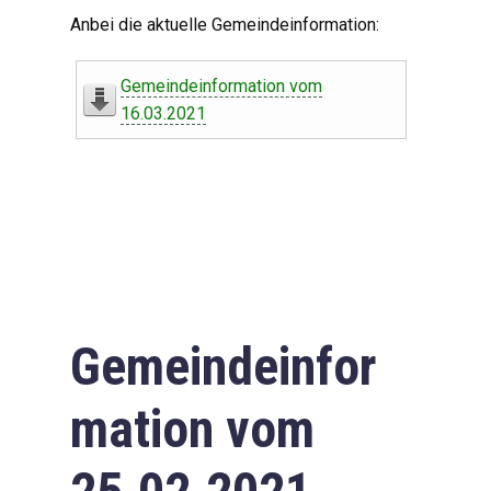
Digitaler Amtshelfer
Anbei die aktuelle Gemeindeinformation:
Offener Haushalt
Gemeindeinformation vom
Leben in Oberdorf
16.03.2021
Bildergalerie
Geschichte
Freizeit
Wirtschaft
Gemeindeinfor
Downloads
mation vom
Impressum
Datenschutzerklärung