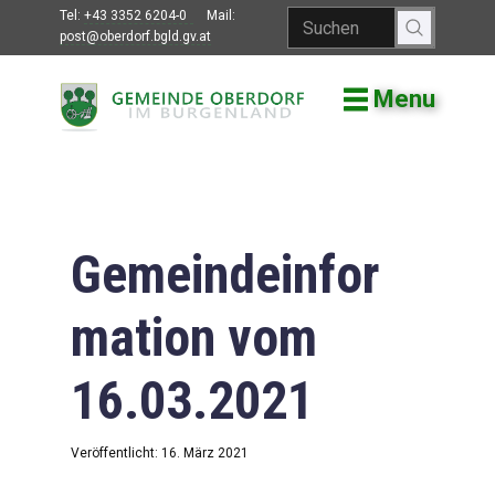
Tel:
+43 3352 6204-0
Mail:
post@oberdorf.bgld.gv.at
Menu
Willkommen
Aktuelles
Termine und
Veranstaltungen
Gemeindeinfor
Gemeindeamt
mation vom
Gemeinderat
16.03.2021
Bildung
Vereine
Veröffentlicht: 16. März 2021