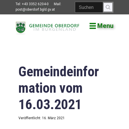
Tel:
+43 3352 6204-0
Mail:
post@oberdorf.bgld.gv.at
Menu
Willkommen
Aktuelles
Termine und
Veranstaltungen
Gemeindeinfor
Gemeindeamt
mation vom
Gemeinderat
16.03.2021
Bildung
Vereine
Veröffentlicht: 16. März 2021