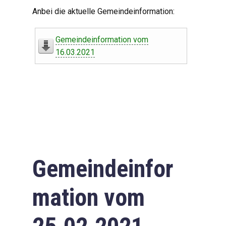
Digitaler Amtshelfer
Anbei die aktuelle Gemeindeinformation:
Offener Haushalt
Gemeindeinformation vom
Leben in Oberdorf
16.03.2021
Bildergalerie
Geschichte
Freizeit
Wirtschaft
Gemeindeinfor
Downloads
mation vom
Impressum
Datenschutzerklärung