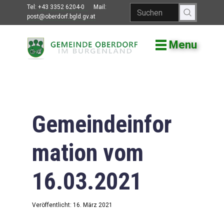
Tel:
+43 3352 6204-0
Mail:
post@oberdorf.bgld.gv.at
Menu
Willkommen
Aktuelles
Termine und
Veranstaltungen
Gemeindeinfor
Gemeindeamt
mation vom
Gemeinderat
16.03.2021
Bildung
Vereine
Veröffentlicht: 16. März 2021