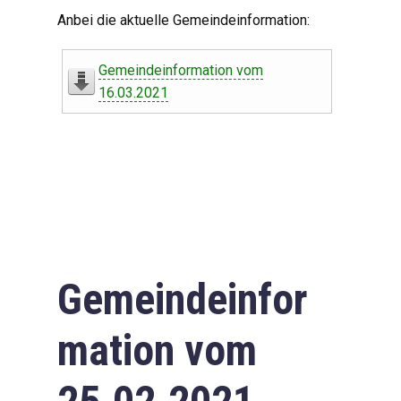
Digitaler Amtshelfer
Anbei die aktuelle Gemeindeinformation:
Offener Haushalt
Gemeindeinformation vom
Leben in Oberdorf
16.03.2021
Bildergalerie
Geschichte
Freizeit
Wirtschaft
Gemeindeinfor
Downloads
mation vom
Impressum
Datenschutzerklärung