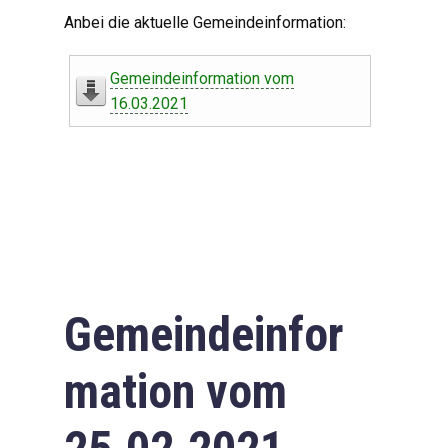
Digitaler Amtshelfer
Anbei die aktuelle Gemeindeinformation:
Offener Haushalt
Gemeindeinformation vom
Leben in Oberdorf
16.03.2021
Bildergalerie
Geschichte
Freizeit
Wirtschaft
Gemeindeinfor
Downloads
mation vom
Impressum
Datenschutzerklärung