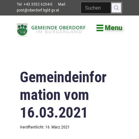
Tel:
+43 3352 6204-0
Mail:
post@oberdorf.bgld.gv.at
Menu
Willkommen
Aktuelles
Termine und
Veranstaltungen
Gemeindeinfor
Gemeindeamt
mation vom
Gemeinderat
16.03.2021
Bildung
Vereine
Veröffentlicht: 16. März 2021