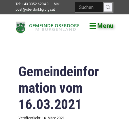
Tel:
+43 3352 6204-0
Mail:
post@oberdorf.bgld.gv.at
Menu
Willkommen
Aktuelles
Termine und
Veranstaltungen
Gemeindeinfor
Gemeindeamt
mation vom
Gemeinderat
16.03.2021
Bildung
Vereine
Veröffentlicht: 16. März 2021