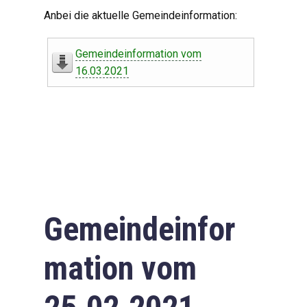
Digitaler Amtshelfer
Anbei die aktuelle Gemeindeinformation:
Offener Haushalt
Gemeindeinformation vom
Leben in Oberdorf
16.03.2021
Bildergalerie
Geschichte
Freizeit
Wirtschaft
Gemeindeinfor
Downloads
mation vom
Impressum
Datenschutzerklärung