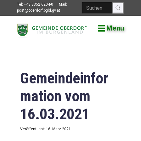
Tel:
+43 3352 6204-0
Mail:
post@oberdorf.bgld.gv.at
Menu
Willkommen
Aktuelles
Termine und
Veranstaltungen
Gemeindeinfor
Gemeindeamt
mation vom
Gemeinderat
16.03.2021
Bildung
Vereine
Veröffentlicht: 16. März 2021