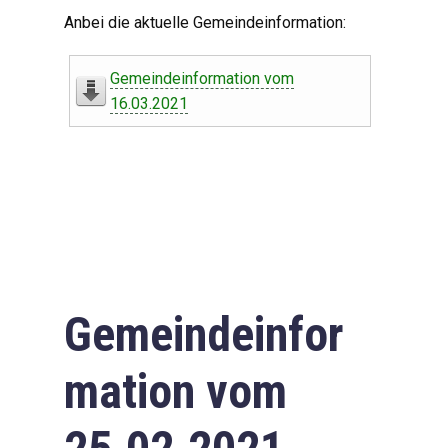
Digitaler Amtshelfer
Anbei die aktuelle Gemeindeinformation:
Offener Haushalt
Gemeindeinformation vom
Leben in Oberdorf
16.03.2021
Bildergalerie
Geschichte
Freizeit
Wirtschaft
Gemeindeinfor
Downloads
mation vom
Impressum
Datenschutzerklärung