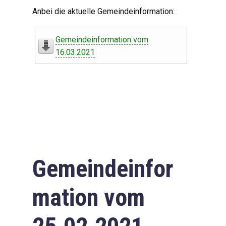
Digitaler Amtshelfer
Anbei die aktuelle Gemeindeinformation:
Offener Haushalt
Gemeindeinformation vom
Leben in Oberdorf
16.03.2021
Bildergalerie
Geschichte
Freizeit
Wirtschaft
Gemeindeinfor
Downloads
mation vom
Impressum
Datenschutzerklärung