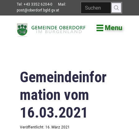
Tel:
+43 3352 6204-0
Mail:
post@oberdorf.bgld.gv.at
Menu
Willkommen
Aktuelles
Termine und
Veranstaltungen
Gemeindeinfor
Gemeindeamt
mation vom
Gemeinderat
16.03.2021
Bildung
Vereine
Veröffentlicht: 16. März 2021