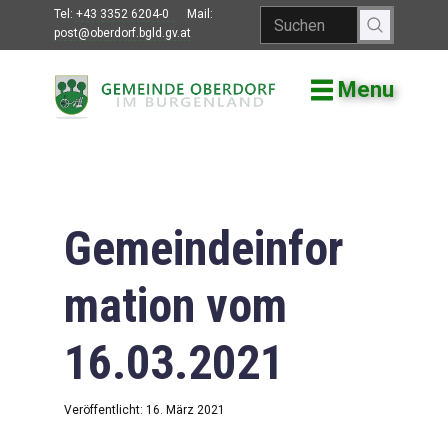
Tel:
+43 3352 6204-0
Mail:
post@oberdorf.bgld.gv.at
Menu
Willkommen
Aktuelles
Termine und
Veranstaltungen
Gemeindeinfor
Gemeindeamt
mation vom
Gemeinderat
16.03.2021
Bildung
Vereine
Veröffentlicht: 16. März 2021