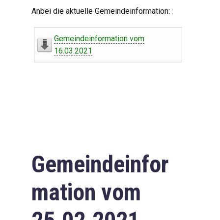
Digitaler Amtshelfer
Anbei die aktuelle Gemeindeinformation:
Offener Haushalt
Gemeindeinformation vom
Leben in Oberdorf
16.03.2021
Bildergalerie
Geschichte
Freizeit
Wirtschaft
Gemeindeinfor
Downloads
mation vom
Impressum
Datenschutzerklärung