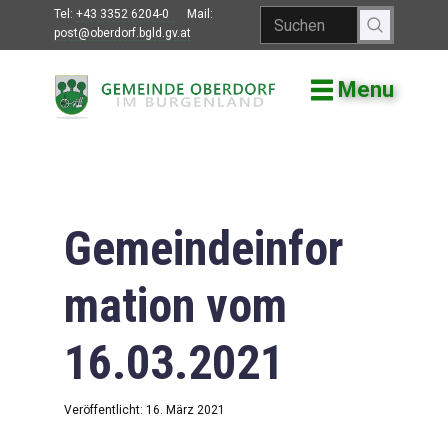
Tel:
+43 3352 6204-0
Mail:
post@oberdorf.bgld.gv.at
Menu
Willkommen
Aktuelles
Termine und
Veranstaltungen
Gemeindeinfor
Gemeindeamt
mation vom
Gemeinderat
16.03.2021
Bildung
Vereine
Veröffentlicht: 16. März 2021