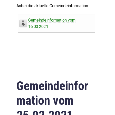
Digitaler Amtshelfer
Anbei die aktuelle Gemeindeinformation:
Offener Haushalt
Gemeindeinformation vom
Leben in Oberdorf
16.03.2021
Bildergalerie
Geschichte
Freizeit
Wirtschaft
Gemeindeinfor
Downloads
mation vom
Impressum
Datenschutzerklärung