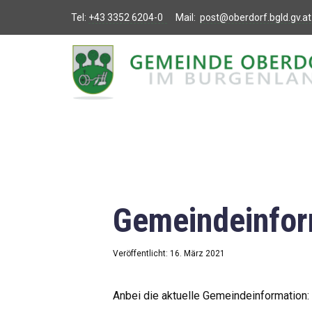
Tel:
+43 3352 6204-0
Mail:
post@oberdorf.bgld.gv.at
Willkommen
Aktuelles
Termine und
Veranstaltungen
Gemeindeamt
Gemeindeinfor
Gemeinderat
Bildung
Veröffentlicht: 16. März 2021
Vereine
Anbei die aktuelle Gemeindeinformation: