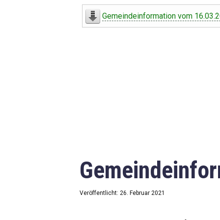
Digitaler Amtshelfer
Gemeindeinformation vom 16.03.
Offener Haushalt
Leben in Oberdorf
Bildergalerie
Geschichte
Freizeit
Wirtschaft
Gemeindeinfor
Downloads
Impressum
Veröffentlicht: 26. Februar 2021
Datenschutzerklärung